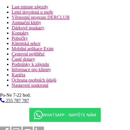
zrekonstruovaný
Last minute zájezdy
Dvoulůžkový pokoj, Deluxe, Boční výhled moře -
Letní dovolená u moře
zrekonstruovaný
Věrnostní program DERCLUB
Dvoulůžkový pokoj, Deluxe, Výhled moře -
Animační kluby
zrekonstruovaný
Dárkové poukazy
Dvoulůžkový pokoj, Deluxe, Výhled moře, Jacuzzi -
Kontakty
zrekonstruovaný, s vířivkou
Pobočky
Dvoulůžkový pokoj, Deluxe, Large, Výhled krajina -
Klientská sekce
zrekonstruovaný, prostornější
Mobilní aplikace Exim
Dvoulůžkový pokoj, Deluxe, Large, Boční výhled
Cestovní pojištění
moře -
zrekonstruovaný, prostornější
Časté dotazy
Dvoulůžkový pokoj, Deluxe, Large, Výhled moře -
Podmínky k zájezdu
zrekonstruovaný, prostornější
Informace pro klienty
Rodinný pokoj, Výhled krajina -
ložnice a obývací
Kariéra
pokoj
Ochrana osobních údajů
Rodinný pokoj, 2 ložnice, Deluxe, Výhled krajina
Nastavení soukromí
-
zrekonstruovaný, 2 oddělené ložnice
Rodinný pokoj, 2 ložnice, Deluxe, Boční výhled moře -
Po-Ne 7-22 hod.
zrekonstruovaný, 2 oddělené ložnice
255 787 787
Popis hotelu
vstupní hala s recepcí
WHATSAPP - NAPIŠTE NÁM
hlavní restaurace
8 restaurací s obsluhou (rybí, turecká, středomořská,
italská, steaková, 2x asijská, mezinárodní)