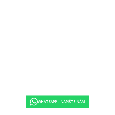
žnice, druhá ložnice disponuje rozkládacími křeslami, balkon
ěn v blocích v zahradě, 2 ložnice, druhá ložnice disponuje rozkládacím
obyt zdarma)
 2 bazény v provozu od 15.5. do 30.9.)
)
WHATSAPP - NAPIŠTE NÁM