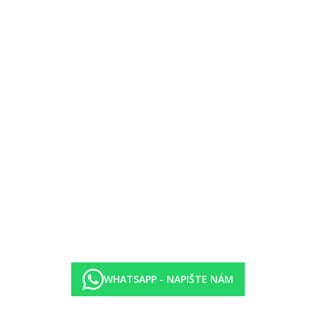
formou bufetu
WHATSAPP - NAPIŠTE NÁM
 zavedením případných hygienických či protiepidemických opatření v da