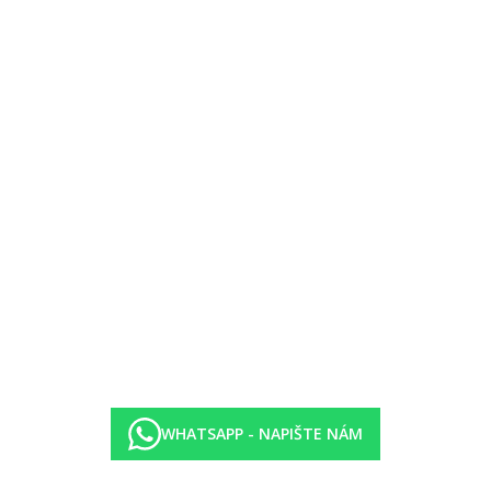
ýše uvedené vybavení)
oloha
tornější
WHATSAPP - NAPIŠTE NÁM