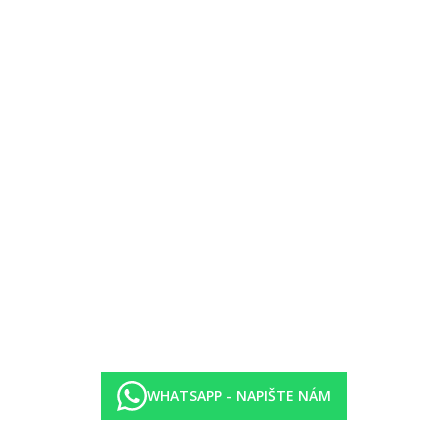
íky zdarma.
 tenisové kurty, stolní tenis, minifotbal.
golfu, video hry.
oplatek.
WHATSAPP - NAPIŠTE NÁM