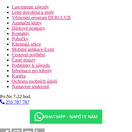
Suita, Deluxe, Single, Výhled moře:
ložnice a obývací
pokoj, velikost pokoje 79 m2.
Last minute zájezdy
Rodinná Suita, 2 ložnice, Swim-up:
ložnice oddělená
Letní dovolená u moře
dveřmi od obývacího pokoje, vstup do bazénu z terasy,
Věrnostní program DERCLUB
umístěn v části Laguna, velikost pokoje 75 m2.
Animační kluby
Rodinná Suita, Duplex, Swim-up:
2 ložnice oddělené
Dárkové poukazy
dveřmi a obývací pokoj, 3 koupelny, vstup do bazénu z
Kontakty
terasy, velikost pokoje 108 m2.
Pobočky
Suita, Deluxe, Výhled moře
: ložnice a obývací pokoj,
Klientská sekce
velikost pokoje 79 m2.
Mobilní aplikace Exim
Suita, Deluxe, Swim-up:
ložnice a obývací pokoj, 2
Cestovní pojištění
koupelny, vstup do bazénu z terasy, velikost pokoje 79
Časté dotazy
m2.
Podmínky k zájezdu
Rodinný pokoj, Duplex:
2 oddělené ložnice, obývací
Informace pro klienty
pokoj, 3 koupelny, velikost pokoje 108 m2.
Kariéra
Rodinná Suita, Duplex, Swim-up:
2 oddělené ložnice,
Ochrana osobních údajů
obývací pokoj, 3 koupleny, vstup do bazénu z terasy,
Nastavení soukromí
velikost pokoje 108 m2.
Po-Ne 7-22 hod.
Možnost vyžádat 5 Superior pokojů pro handicapované klienty.
255 787 787
Zábava
WHATSAPP - NAPIŠTE NÁM
Zdarma:
denní a večerní animační program, diskotéka, živá
hudba.
Za poplatek:
herna.