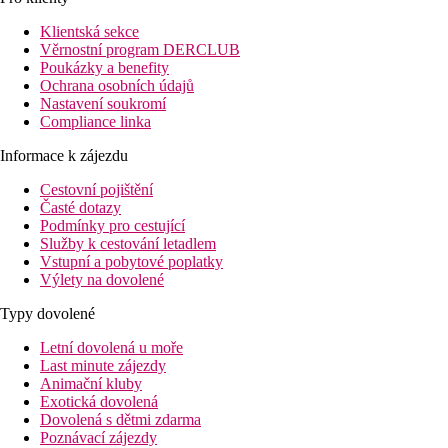
světa, pohodlné, prostorné pokoje a mnoho atrakcí pro dospělé i
děti. Užívat si odpočinek můžete na krásné široké pláži oceněné
Klientská sekce
Modrou vlajkou nebo vodní radovánky v bazénu se
Věrnostní program DERCLUB
skluzavkami. Sportovní nadšenci se mohou těšit na bohaté
Poukázky a benefity
sportovní zázemí včetně tenisového kurtu, bowlingové herny
Ochrana osobních údajů
nebo vodních sportů. Pro relaxaci je zde wellness centrum se
Nastavení soukromí
širokou nabídkou procedur.
Compliance linka
Vzdálenost
Informace k zájezdu
pláže: 190 m
letiště: 54 km Antalya
Cestovní pojištění
centra: 12 km Side
Časté dotazy
nákupních možností: 550 m
Podmínky pro cestující
Služby k cestování letadlem
Popis pokoje
Vstupní a pobytové poplatky
Dvoulůžkový pokoj, výhled do krajiny
Výlety na dovolené
centrální klimatizace
Tv se satelitním příjmem
Typy dovolené
telefon
trezor (zdarma)
Letní dovolená u moře
minibar (denně doplňován)
Last minute zájezdy
set pro přípravu čaje a kávy
Animační kluby
Wi-Fi (zdarma)
Exotická dovolená
pantofle
Dovolená s dětmi zdarma
vlastní sociální zařízení (koupelna, vysoušeč vlasů, WC)
Poznávací zájezdy