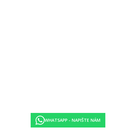
ýše uvedené vybavení)
u cenou pro děti, jinak stejné vybavení jako Dvoulůžkový pokoj
je
WHATSAPP - NAPIŠTE NÁM
kroví
 terasou se vstupem do bazénu