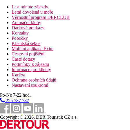
vstupní hala s recepcí
Last minute zájezdy
lobby
Letní dovolená u moře
hlavní restaurace
Věrnostní program DERCLUB
WiFi (Zdarma)
Animační kluby
3 bary
Dárkové poukazy
2 venkovní bazény (lehátka, slunečníky a osušky zdarma)
Kontakty
dětský bazén
Pobočky
vnitřní bazén
Klientská sekce
wellness
Mobilní aplikace Exim
fitness
Cestovní pojištění
dětský klub (4-12 let)
Časté dotazy
hřiště
Podmínky k zájezdu
diskotéka
Informace pro klienty
kadeřnictví
Kariéra
půjčovna aut
Ochrana osobních údajů
prádelna
Nastavení soukromí
Popis pláže
Po-Ne 7-22 hod.
písečná pláž cca 600 m od hotelu
lehátka, slunečníky a plážové ručníky zdarma
255 787 787
plážový bar v rámci All Inclusive (s možností oběda od
12:00-14:00)
hotelový shuttle bus je k dispozici zdarma v pravidelných
Copyright © 2026, DER Touristik CZ a.s.
intervalech