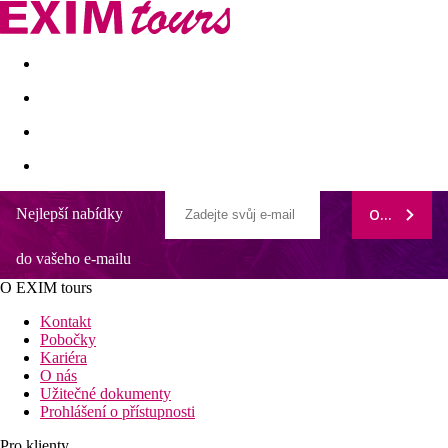
Akční nabídky
Last minute
First minute - Exotika a zim
Nejlepší nabídky
ODEBÍRAT
Terrace Elite Resort
do vašeho e-mailu
All inclusive
Transfer na pláž zdarma
O EXIM tours
Vodní skluzavky
Pestrá nabídka volnočasových a sportovních aktivit
Kontakt
Široká písečná pláž s barem v rámci all inclusive
Pobočky
Kariéra
Informace o hotelu
O nás
Užitečné dokumenty
Elegantní hotel složený ze čtyř pětipatrových bloků, s celkem
Prohlášení o přístupnosti
370 pokoji, uspokojí klienty všech věkových kategorií, včetně
rodin s dětmi. V komfortně vybavených pokojích lze ubytovat
Pro klienty