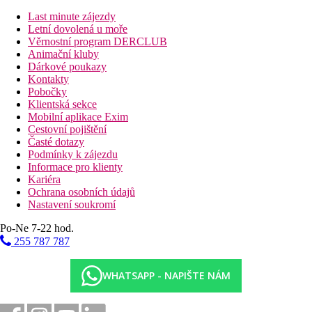
telefon s přímým vytáčením
Last minute zájezdy
balkon
Letní dovolená u moře
cca 27 m2
Věrnostní program DERCLUB
Animační kluby
Ostatní typy pokojů
(pokud není uvedeno jinak, mají pokoje
Dárkové poukazy
výše uvedené vybavení)
Kontakty
Pobočky
Dvoulůžkový pokoj, hlavní budova:
nachází se v hlavní
Klientská sekce
budově, cca 27 m2.
Mobilní aplikace Exim
Rodinný pokoj, Club:
prostornější pokoj, cca 31 m2.
Cestovní pojištění
Rodinný pokoj, Hlavní budova:
2 ložnice oddělené
Časté dotazy
koupelnou, mezi pokoji nejsou dveře, v hlavní budově, cca 30
Podmínky k zájezdu
m2.
Informace pro klienty
Kids Dvoulůžkoý pokoj:
stejné vybavení jako Dvoulůžkový
Kariéra
pokoj, zvýhodněná cena pro rodiny se dvěmi dětmi, pokoj může
Ochrana osobních údajů
být umístěn v hlavní budově i v club části.
Nastavení soukromí
Popis hotelu
Po-Ne 7-22 hod.
Celkem 475 pokojů - 195 v hlavní budově a 280 v
255 787 787
clubové části
vstupní hala s recepcí
hlavní restaurace
WHATSAPP - NAPIŠTE NÁM
3 A la Carte restaurace - 1 restaurace 1x za pobyt zdarma -
min. 7 nocí pobytu
snack bar na pláži