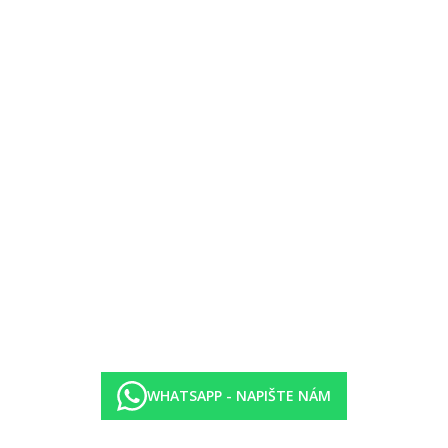
o terasa
oddělené dveřmi, balkon nebo terasa, částečný výhled na moře
á rezervace, 1x za pobyt zdarma)
WHATSAPP - NAPIŠTE NÁM