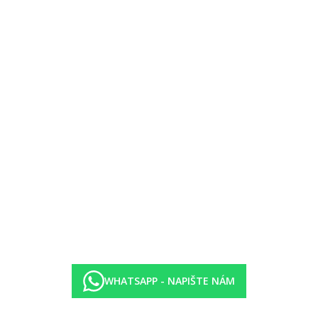
zénu.
ková, rybí)
WHATSAPP - NAPIŠTE NÁM