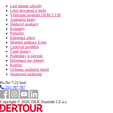
(zdarma), 1x za pobyt zdarma středomořská A la Carte
Last minute zájezdy
restaurace, balkon nebo terasa, cca 23 m2.
Letní dovolená u moře
Věrnostní program DERCLUB
Ostatní typy pokojů
(pokud není uvedeno jinak, mají pokoje
Animační kluby
výše uvedené vybavení)
Dárkové poukazy
Kontakty
Bungalow, výhled na moře
Pobočky
Dvoulůžkový pokoj, Deluxe, Výhled na moře:
umístěn ve 2.
Klientská sekce
patře v části Building, cca 18 m2.
Mobilní aplikace Exim
Dvoulůžkový pokoj, Superior, výhled na moře:
umístěn v
Cestovní pojištění
části Buidling, k dispozici terasa, cca 35m2 vč. terasy.
Časté dotazy
Dvoulůžkový pokoj, výhled na bazén, Swim Up:
umístěn v
Podmínky k zájezdu
části Lake House, modernější, přímý vstup z terasy do sdíleného
Informace pro klienty
bazénu, 1x za pobyt zdarma s rezervací využítí Steak Houe A la
Kariéra
Carte restaurace, cca 25m2.
Ochrana osobních údajů
Dvoulůžkový pokoj, výhled na moře, Swim Up:
umístěn v
Nastavení soukromí
části Building, výhled na moře, přímý vstup z terasy do
sdíleného bazénu, 1x za pobyt zdarma s rezervací využítí Steak
Po-Ne 7-22 hod.
Houe A la Carte restaurace, cca 30 m2.
255 787 787
Senior Suite:
prostornější, obývací pokoj a ložnice, cca 50 m2.
Pláž
Copyright © 2026, DER Touristik CZ a.s.
Písečno-oblázková pláž přímo u hotelu, lehátka, slunečníky a
osušky zdarma, bar na pláži v rámci All Inclusive.