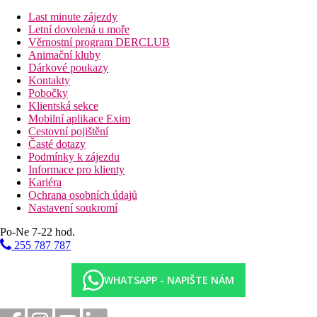
(zdarma), 1x za pobyt zdarma středomořská A la Carte
Last minute zájezdy
restaurace, balkon nebo terasa, cca 23 m2.
Letní dovolená u moře
Věrnostní program DERCLUB
Ostatní typy pokojů
(pokud není uvedeno jinak, mají pokoje
Animační kluby
výše uvedené vybavení)
Dárkové poukazy
Kontakty
Bungalow, výhled na moře
Pobočky
Dvoulůžkový pokoj, Deluxe, Výhled na moře:
umístěn ve 2.
Klientská sekce
patře v části Building, cca 18 m2.
Mobilní aplikace Exim
Dvoulůžkový pokoj, Superior, výhled na moře:
umístěn v
Cestovní pojištění
části Buidling, k dispozici terasa, cca 35m2 vč. terasy.
Časté dotazy
Dvoulůžkový pokoj, výhled na bazén, Swim Up:
umístěn v
Podmínky k zájezdu
části Lake House, modernější, přímý vstup z terasy do sdíleného
Informace pro klienty
bazénu, 1x za pobyt zdarma s rezervací využítí Steak Houe A la
Kariéra
Carte restaurace, cca 25m2.
Ochrana osobních údajů
Dvoulůžkový pokoj, výhled na moře, Swim Up:
umístěn v
Nastavení soukromí
části Building, výhled na moře, přímý vstup z terasy do
sdíleného bazénu, 1x za pobyt zdarma s rezervací využítí Steak
Po-Ne 7-22 hod.
Houe A la Carte restaurace, cca 30 m2.
255 787 787
Senior Suite:
prostornější, obývací pokoj a ložnice, cca 50 m2.
Pláž
WHATSAPP - NAPIŠTE NÁM
Písečno-oblázková pláž přímo u hotelu, lehátka, slunečníky a
osušky zdarma, bar na pláži v rámci All Inclusive.