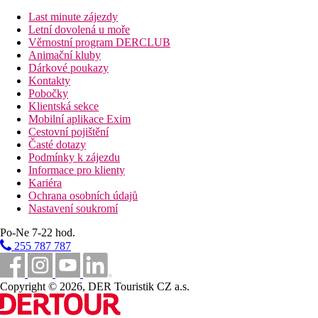
Trezor (zdarma)
Last minute zájezdy
Koupelna/WC (vysoušeč vlasů)
Letní dovolená u moře
Balkon
Věrnostní program DERCLUB
V hlavní budově
Animační kluby
Cca 23-27 m2
Dárkové poukazy
Kontakty
Ostatní typy pokojů
(pokud není uvedeno jinak, mají pokoje
Pobočky
výše uvedené vybavení)
Klientská sekce
Kids Dvoulůžkový pokoj:
zvýhodněná cena pro rodiny
Mobilní aplikace Exim
se dvěma dětmi, vybavení totožné jako dvoulůžkový
Cestovní pojištění
pokoj.
Časté dotazy
Rodinný pokoj, 2 ložnice:
2 oddělené ložnice, v nově
Podmínky k zájezdu
postavené vedlejší budově.
Informace pro klienty
Rodinný pokoj, Swim Up:
2 oddělené ložnice, přímý
Kariéra
vstup do bazénu, v nově postavené vedlejší budově.
Ochrana osobních údajů
Nastavení soukromí
Dvoulůžkové pokoje pro handicapované na vyžádání a zpětné
potvrzení.
Po-Ne 7-22 hod.
14 z 298 pokojů má francouzský balkon.
255 787 787
Popis hotelu
2 budovy (hlavní a nová) v těsné blízkosti
Copyright © 2026, DER Touristik CZ a.s.
7 výtahů
Vstupní hala s recepcí
Hlavní restaurace