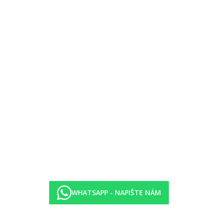
je
ská, středozemní, barbecue, snídaňová – 1× za pobyt zdarma, nutná reze
WHATSAPP - NAPIŠTE NÁM