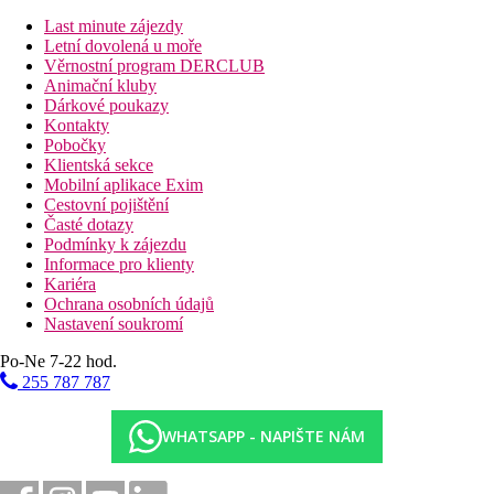
Ubytování za příplatek
Dvoulůžkový pokoj, částečný výhled na moře
Last minute zájezdy
Dvoulůžkový pokoj, výhled na moře
Letní dovolená u moře
Rodinný pokoj, Duplex:
Dvoupodlažní pokoj se 2
Věrnostní program DERCLUB
ložnicemi.
Animační kluby
Rodinný pokoj, Duplex, Výhled na moře:
Dárkové poukazy
Dvoupodlažní pokoj se 2 ložnicemi, výhled na moře.
Kontakty
Junior Suite, částečný výhled na moře:
Obývací pokoj
Pobočky
oddělený od ložnice, v ložnici vířivka.
Klientská sekce
Dvoulůžkový pokoj, "výhled laguna:"
pokoj umístěný
Mobilní aplikace Exim
v zahradě u společného bazénu pouze pro ubytované v
Cestovní pojištění
těchto pokojích, přímý vstup do bazénu z terasy.
Časté dotazy
Honeymoon Dvoulůžkový pokoj:
viz Dvoulůkový
Podmínky k zájezdu
pokoj, "výhled laguna," pokoj uzpůsobený pro
Informace pro klienty
novomanželské páry.
Kariéra
Family Suite Laguna:
umístěný v zahradě u společného
Ochrana osobních údajů
bazénu pouze pro ubytované v těchto pokojích, přímý
Nastavení soukromí
vstup do bazénu z terasy, 2 oddělené ložnice + obývací
Po-Ne 7-22 hod.
pokoj.
255 787 787
Popis hotelu
vstupní hala s recepcí
WHATSAPP - NAPIŠTE NÁM
hlavní restaurace
6 restaurací s obsluhou (nutná rezervace, za poplatek)
cukrárna