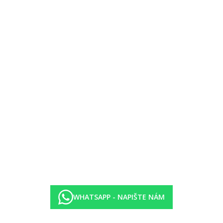
um, plážový volejbal, gymnastika.
áži.
ogram, mini disko.
WHATSAPP - NAPIŠTE NÁM
vněna zavedením případných hygienických či protiepidemických opatření