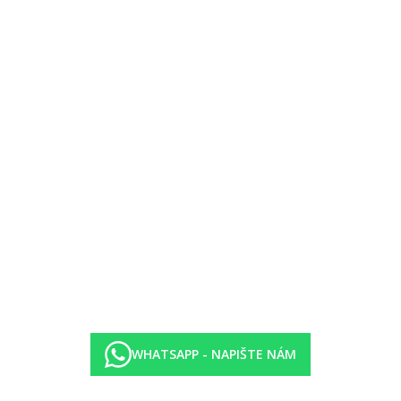
darma, bar na pláži (nápoje i svačina) v rámci All Inclusive.
tenis, tenisové hřiště, plážový volejbal.
áži, tenisové vybavení.
ký animační program, dětské hřiště.
WHATSAPP - NAPIŠTE NÁM