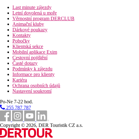
Karty
Last minute zájezdy
VISA, EC/MC.
Letní dovolená u moře
Věrnostní program DERCLUB
Web
Animační kluby
www.novabeach.com
Dárkové poukazy
Kontakty
Internet
Pobočky
Zdarma:
Wifi
Klientská sekce
Mobilní aplikace Exim
Oficiální kategorie
Cestovní pojištění
3 hvězdičky
Časté dotazy
Podmínky k zájezdu
Vzdálenosti
Informace pro klienty
Kariéra
0 m
Ochrana osobních údajů
Vzdálenost k pláži
Nastavení soukromí
64 km
Po-Ne 7-22 hod.
Vzdálenost od nejbližšího letiště
255 787 787
1 km
Centrum města
Copyright © 2026, DER Touristik CZ a.s.
Pláž