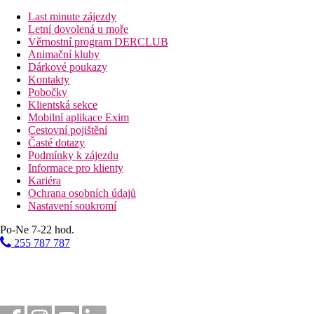
Popis hotelu
vstupní hala s recepcí
Last minute zájezdy
hlavní restaurace
Letní dovolená u moře
3 restaurace s obsluhou (po předchozí rezervaci, 1x za po
Věrnostní program DERCLUB
bar
Animační kluby
snack bar
Dárkové poukazy
3 restaurace s obsluhou
Kontakty
2 bazény (lehátka, slunečníky a osušky zdarma)
Pobočky
dětský bazén
Klientská sekce
skluzavky
Mobilní aplikace Exim
vnitřní bazén
Cestovní pojištění
konferenční místnost
Časté dotazy
Wi-Fi (zdarma)
Podmínky k zájezdu
TV místnost
Informace pro klienty
SPA centrum
Kariéra
dětské hřiště
Ochrana osobních údajů
miniklub (pro děti 4-12 let)
Nastavení soukromí
mini-diskotéka
Po-Ne 7-22 hod.
Popis pláže
255 787 787
písčitá
lehátka, slunečníky a osušky zdarma
Sportovní aktivity zdarma
animační programy