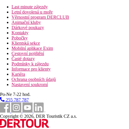
bar v lobby
Last minute zájezdy
bar u bazénu
Letní dovolená u moře
bar na pláži
Věrnostní program DERCLUB
připojení k internetu na pokoji a ve společných prostorác
Animační kluby
Interentový koutek (za poplatek)
Dárkové poukazy
minimarket
Kontakty
prádelna (za poplatek)
Pobočky
kadeřnictví (za poplatek)
Klientská sekce
konferenční místnosti
Mobilní aplikace Exim
diskotéka (nápoje za poplatek)
Cestovní pojištění
Vitamin Bar
Časté dotazy
4 bazény (lehátka, slunečníky a matrace zdarma)
Podmínky k zájezdu
krytý bazén
Informace pro klienty
dětský zastíněný bazén
Kariéra
5 skluzavek
Ochrana osobních údajů
dětské hřiště
Nastavení soukromí
miniklub (pro děti 4-12 let)
Po-Ne 7-22 hod.
Popis pláže
255 787 787
písčitá
slunečníky, lehátka a osušky zdarma
plážový bar
Copyright © 2026, DER Touristik CZ a.s.
Sportovní aktivity zdarma
animační programy