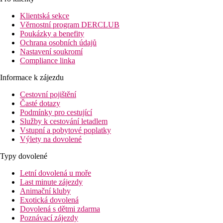
skluzavkami a nedaleká krásná písčitá pláž oceněná Modrou
vlajkou.
Klientská sekce
Věrnostní program DERCLUB
Poukázky a benefity
Ochrana osobních údajů
Vzdálenost
Nastavení soukromí
pláže: 300 m
Compliance linka
letiště: 64 km Antalya, 64 km
centra: 4 km Side
Informace k zájezdu
nákupních možností: 600 m
Cestovní pojištění
Popis pokoje
Časté dotazy
Podmínky pro cestující
Dvoulůžkový pokoj
Služby k cestování letadlem
Vstupní a pobytové poplatky
individuálně ovladatelná klimatizace
Výlety na dovolené
telefon
WiFi (zdarma)
Typy dovolené
LCD TV
minibar (denně doplňován vodou)
Letní dovolená u moře
koupelna/WC (vysoušeč vlasů)
Last minute zájezdy
trezor (za poplatek)
Animační kluby
balkon
Exotická dovolená
Dovolená s dětmi zdarma
Ostatní typy pokojů
(pokud není uvedeno jinak, mají pokoje
Poznávací zájezdy