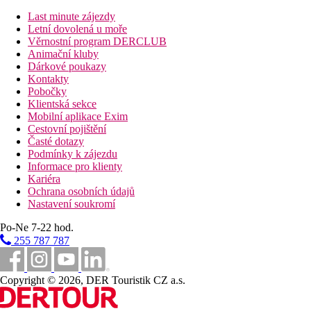
výše uvedené vybavení)
Last minute zájezdy
Rodinný pokoj, Prostorný:
2 ložnice, přistýlky pro děti
Letní dovolená u moře
řešené formou palandy
Věrnostní program DERCLUB
Rodinný pokoj:
2 ložnice, prostornější
Animační kluby
Dvoulůžkový pokoj, Výhled bazén
Dárkové poukazy
Dvoulůžkový pokoj, Comfort:
ve vyšším patře, výhled
Kontakty
na bazén
Pobočky
Dvoulůžkový pokoj, Economy:
méně výhodná poloha
Klientská sekce
Mobilní aplikace Exim
Popis hotelu
Cestovní pojištění
vstupní hala s recepcí
Časté dotazy
hlavní restaurace
Podmínky k zájezdu
2 restaurace s obsluhou
Informace pro klienty
snack bar
Kariéra
bar v lobby a u bazénu
Ochrana osobních údajů
diskotéka
Nastavení soukromí
Wi-Fi (v lobby a u bazénu zdarma)
kadeřnictví
Po-Ne 7-22 hod.
obchody
255 787 787
2 bazény (lehátka, slunečníky a osušky zdarma)
2 dětské bazény
bazén se dvěma skluzavkami
Copyright © 2026, DER Touristik CZ a.s.
wellness centrum
dětské hřiště v zahradě