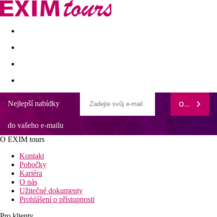
Akční nabídky
Last minute
First minute - Exotika a zim
Nejlepší nabídky
ODEBÍRAT
Seaden Corolla
do vašeho e-mailu
Krásná písčitá pláž oceněná Modrou vlajkou
Animační a večerní programy
O EXIM tours
Vodní skluzavky
Nedaleko historického centra Side
Kontakt
All Inclusive
Pobočky
Kariéra
Informace o hotelu
O nás
Užitečné dokumenty
Příjemný hotelový komplex se skládá z hlavní budovy a dvou
Prohlášení o přístupnosti
menších bloků, a je situován nedaleko historického centra
oblíbeného letoviska. K dispozici jsou tři venkovní bazény se
Pro klienty