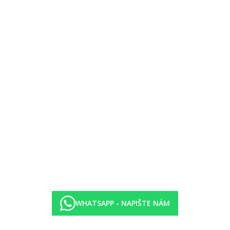
jší, výhled na moře
hodnější cenu, může mít horší polohu v rámci areálu
beque, po předchozí rezervaci 1× za pobyt zdarma)
WHATSAPP - NAPIŠTE NÁM