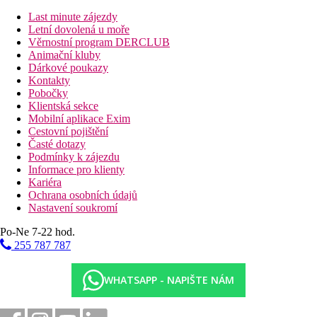
Stravování
Last minute zájezdy
Pobyt v hotelu je možný bez stravy nebo se snídaní
Letní dovolená u moře
Věrnostní program DERCLUB
Vzdálenosti
Animační kluby
Dárkové poukazy
9 km
Kontakty
Vzdálenost od nejbližšího letiště
Pobočky
Klientská sekce
100 m
Mobilní aplikace Exim
Restaurace
Cestovní pojištění
Časté dotazy
Fotogalerie
Podmínky k zájezdu
Informace pro klienty
Kariéra
Ochrana osobních údajů
Nastavení soukromí
Po-Ne 7-22 hod.
255 787 787
WHATSAPP - NAPIŠTE NÁM