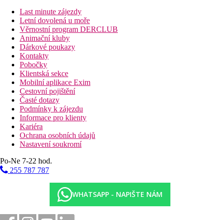
Stirling (1 noc) a nocleh.
Last minute zájezdy
4. DEN:
Snídaně. Krátká zastávka u poutavých peřejí v
Killinu
.
Letní dovolená u moře
Přejezd přes jedno z nejkrásnějších údolí Skotska
Glen Coe
a
Věrnostní program DERCLUB
největší vřesoviště
Rannoch Moor
. Zastávka ve
Fort William
,
Animační kluby
kde bude možnost ochutnat tradiční fish and chips (rybu s
Dárkové poukazy
hranolky) a také navštívit palírnu whiskey. Trasa dále povede
Kontakty
kolem
Ben Nevisu
, nejvyšší hory Velké Británie, přes malebný
Pobočky
Fort Augustus
, kde si prohlédnete
zdymadla Kaledonského
Klientská sekce
kanálu
, a kde už začínají i břehy pověstmi opředeného jezera
Mobilní aplikace Exim
Loch Ness
. Na závěr dne prohlídka rozsáhlých ruin
Urquhart
Cestovní pojištění
Castle
. Příjezd na ubytování v oblasti Inverness (1 noc) a
Časté dotazy
nocleh.
Podmínky k zájezdu
5. DEN:
Po snídani průjezd
Inverness
, považovaným za hlavní
Informace pro klienty
město Skotské vysočiny. Poté zastávka u středověkého hradu
Kariéra
Dunnottar
, který se nachází na skalnatém výběžku na břehu
Ochrana osobních údajů
moře, a jehož návštěva je nezapomenutelným zážitkem. Určitě
Nastavení soukromí
vás také potěší prohlídka elegantního zámku
Glamis
, ve kterém
prožila své dětství královna matka, a kam Shakespeare umístil
Po-Ne 7-22 hod.
děj své hry
Macbeth
. Nocleh v oblasti Dundee (1 noc).
255 787 787
6. DEN:
Snídaně. Se Skotskem se rozloučíte ve městě
St.
Andrews
, které je proslavené golfem a seznámením prince
Williama s Catherine, princeznou z Walesu. Zde uvidíte trosky
WHATSAPP - NAPIŠTE NÁM
starobylé katedrály, které majestátně hledí směrem k moři.
Transfer na letiště a odlet zpět do Prahy.