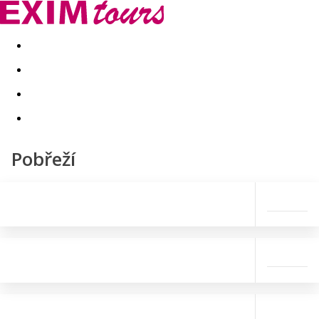
Akční nabídky
Last minute
First minute - Exotika a zim
Pobřeží