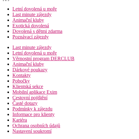
Letní dovolená u moře
Last minute zájezdy
Animační kluby
Exotická dovolená
Dovolená s dětmi zdarma
Poznávací zájezdy
Last minute zájezdy
Letní dovolená u moře
Věrnostní program DERCLUB
Animační kluby
Dárkové poukazy
Kontakty
Pobočky
Klientská sekce
Mobilní aplikace Exim
Cestovní pojištění
Časté dotazy
Podmínky k zájezdu
Informace pro klienty
Kariéra
Ochrana osobních údajů
Nastavení soukromí