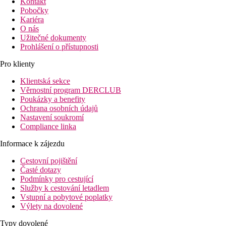
Kontakt
Pobočky
Kariéra
O nás
Užitečné dokumenty
Prohlášení o přístupnosti
Pro klienty
Klientská sekce
Věrnostní program DERCLUB
Poukázky a benefity
Ochrana osobních údajů
Nastavení soukromí
Compliance linka
Informace k zájezdu
Cestovní pojištění
Časté dotazy
Podmínky pro cestující
Služby k cestování letadlem
Vstupní a pobytové poplatky
Výlety na dovolené
Typy dovolené