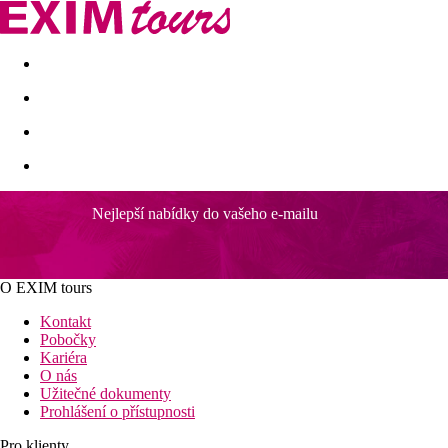
Akční nabídky
Last minute
First minute - Exotika a zim
Nejlepší nabídky do vašeho e-mailu
O EXIM tours
Kontakt
Pobočky
Kariéra
O nás
Užitečné dokumenty
Prohlášení o přístupnosti
Pro klienty