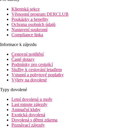
Klientská sekce
Věrnostní program DERCLUB
Poukázky a benefity
Ochrana osobních údajů
Nastavení soukromí
Compliance linka
Informace k zájezdu
Cestovní pojištění
Časté dotazy
Podmínky pro cestující
Služby k cestování letadlem
Vstupní a pobytové poplatky
Výlety na dovolené
Typy dovolené
Letní dovolená u moře
Last minute zájezdy
Animační kluby
Exotická dovolená
Dovolená s dětmi zdarma
Poznávací zájezdy