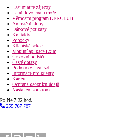
Last minute zájezdy
Letní dovolená u moře
Věrnostní program DERCLUB
Animační kluby
Dárkové poukazy
Kontakty
Pobočky
Klientská sekce
Mobilní aplikace Exim
Cestovní pojištění
Časté dotazy
Podmínky k zájezdu
Informace pro klienty
Kariéra
Ochrana osobních údajů
Nastavení soukromí
Po-Ne 7-22 hod.
255 787 787