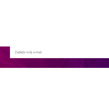
a u moře
Animační kluby
First minute – Léto 2027
Vě