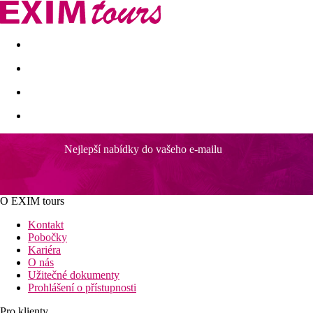
Akční nabídky
Last minute
First minute - Exotika a zim
Nejlepší nabídky do vašeho e-mailu
O EXIM tours
Kontakt
Pobočky
Kariéra
O nás
Užitečné dokumenty
Prohlášení o přístupnosti
Pro klienty