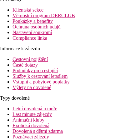
Klientská sekce
Věrnostní program DERCLUB
Poukázky a benefity
Ochrana osobních údajů
Nastavení soukromí
Compliance linka
Informace k zájezdu
Cestovní pojištění
Časté dotazy
Podmínky pro cestující
Služby k cestování letadlem
Vstupní a pobytové poplatky
Výlety na dovolené
Typy dovolené
Letní dovolená u moře
Last minute zájezdy
Animační kluby
Exotická dovolená
Dovolená s dětmi zdarma
Poznávací zájezdy