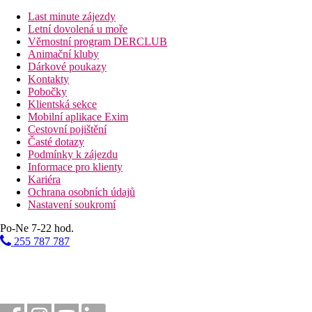
Last minute zájezdy
Letní dovolená u moře
Věrnostní program DERCLUB
Animační kluby
Dárkové poukazy
Kontakty
Pobočky
Klientská sekce
Mobilní aplikace Exim
Cestovní pojištění
Časté dotazy
Podmínky k zájezdu
Informace pro klienty
Kariéra
Ochrana osobních údajů
Nastavení soukromí
Po-Ne 7-22 hod.
255 787 787