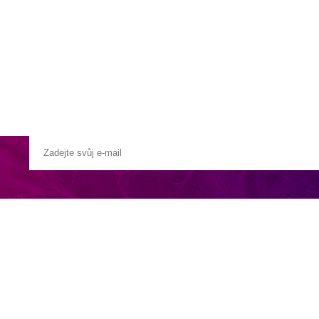
a u moře
Animační kluby
First minute – Léto 2027
Vě