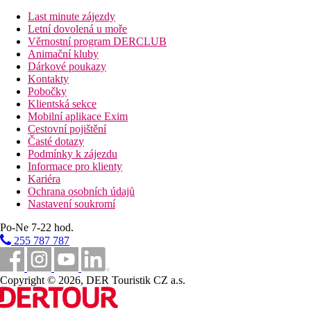
Last minute zájezdy
Letní dovolená u moře
Věrnostní program DERCLUB
Animační kluby
Dárkové poukazy
Kontakty
Pobočky
Klientská sekce
Mobilní aplikace Exim
Cestovní pojištění
Časté dotazy
Podmínky k zájezdu
Informace pro klienty
Kariéra
Ochrana osobních údajů
Nastavení soukromí
Po-Ne 7-22 hod.
255 787 787
Copyright © 2026, DER Touristik CZ a.s.