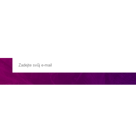
a u moře
Animační kluby
First minute – Léto 2027
Vě