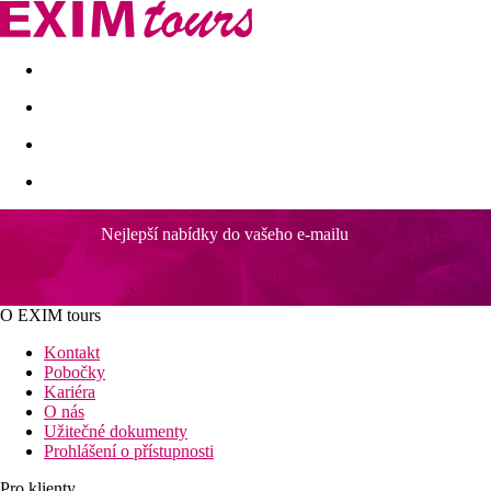
Akční nabídky
Last minute
First minute - Exotika a zim
Nejlepší nabídky do vašeho e-mailu
O EXIM tours
Kontakt
Pobočky
Kariéra
O nás
Užitečné dokumenty
Prohlášení o přístupnosti
Pro klienty