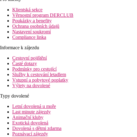
Klientská sekce
Věrnostní program DERCLUB
Poukázky a benefity
Ochrana osobních údajů
Nastavení soukromí
Compliance linka
Informace k zájezdu
Cestovní pojištění
Časté dotazy
Podmínky pro cestující
Služby k cestování letadlem
Vstupní a pobytové poplatky
Výlety na dovolené
Typy dovolené
Letní dovolená u moře
Last minute zájezdy
Animační kluby
Exotická dovolená
Dovolená s dětmi zdarma
Poznávací zájezdy