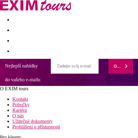
Akční nabídky
Last minute
First minute - Exotika a zim
Nejlepší nabídky
ODEBÍRAT
do vašeho e-mailu
O EXIM tours
Kontakt
Pobočky
Kariéra
O nás
Užitečné dokumenty
Prohlášení o přístupnosti
Pro klienty