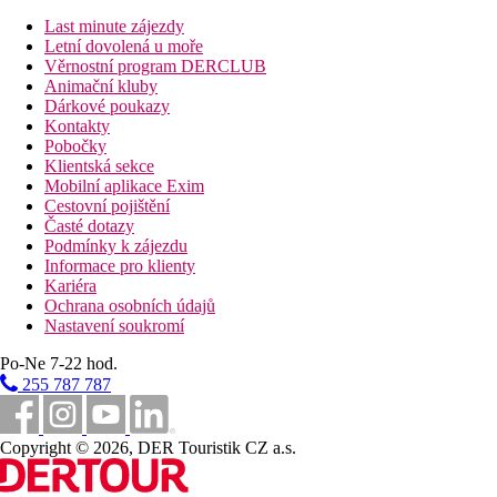
Last minute zájezdy
Letní dovolená u moře
Věrnostní program DERCLUB
Animační kluby
Dárkové poukazy
Kontakty
Pobočky
Klientská sekce
Mobilní aplikace Exim
Cestovní pojištění
Časté dotazy
Podmínky k zájezdu
Informace pro klienty
Kariéra
Ochrana osobních údajů
Nastavení soukromí
Po-Ne 7-22 hod.
255 787 787
Copyright © 2026, DER Touristik CZ a.s.