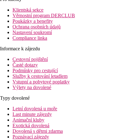
Klientská sekce
Věrnostní program DERCLUB
Poukázky a benefity
Ochrana osobních údajů
Nastavení soukromí
Compliance linka
Informace k zájezdu
Cestovní pojištění
Časté dotazy
Podmínky pro cestující
Služby k cestování letadlem
Vstupní a pobytové poplatky
Výlety na dovolené
Typy dovolené
Letní dovolená u moře
Last minute zájezdy
Animační kluby
Exotická dovolená
Dovolená s dětmi zdarma
Poznávací zájezdy