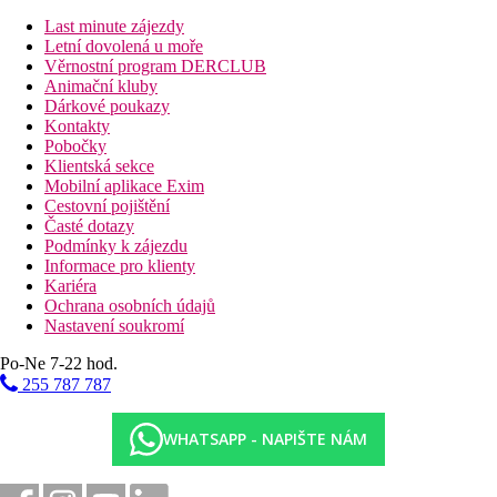
Last minute zájezdy
Letní dovolená u moře
Věrnostní program DERCLUB
Animační kluby
Dárkové poukazy
Kontakty
Pobočky
Klientská sekce
Mobilní aplikace Exim
Cestovní pojištění
Časté dotazy
Podmínky k zájezdu
Informace pro klienty
Kariéra
Ochrana osobních údajů
Nastavení soukromí
Po-Ne 7-22 hod.
255 787 787
WHATSAPP - NAPIŠTE NÁM