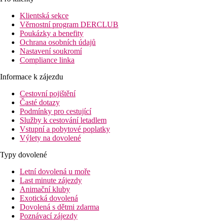
Klientská sekce
Věrnostní program DERCLUB
Poukázky a benefity
Ochrana osobních údajů
Nastavení soukromí
Compliance linka
Informace k zájezdu
Cestovní pojištění
Časté dotazy
Podmínky pro cestující
Služby k cestování letadlem
Vstupní a pobytové poplatky
Výlety na dovolené
Typy dovolené
Letní dovolená u moře
Last minute zájezdy
Animační kluby
Exotická dovolená
Dovolená s dětmi zdarma
Poznávací zájezdy