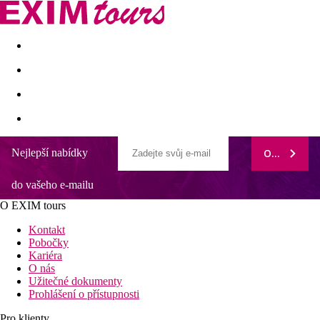
Akční nabídky
Last minute
First minute - Exotika a zim
Nejlepší nabídky
ODEBÍRAT
do vašeho e-mailu
O EXIM tours
Kontakt
Pobočky
Kariéra
O nás
Užitečné dokumenty
Prohlášení o přístupnosti
Pro klienty