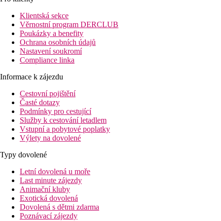
Klientská sekce
Věrnostní program DERCLUB
Poukázky a benefity
Ochrana osobních údajů
Nastavení soukromí
Compliance linka
Informace k zájezdu
Cestovní pojištění
Časté dotazy
Podmínky pro cestující
Služby k cestování letadlem
Vstupní a pobytové poplatky
Výlety na dovolené
Typy dovolené
Letní dovolená u moře
Last minute zájezdy
Animační kluby
Exotická dovolená
Dovolená s dětmi zdarma
Poznávací zájezdy