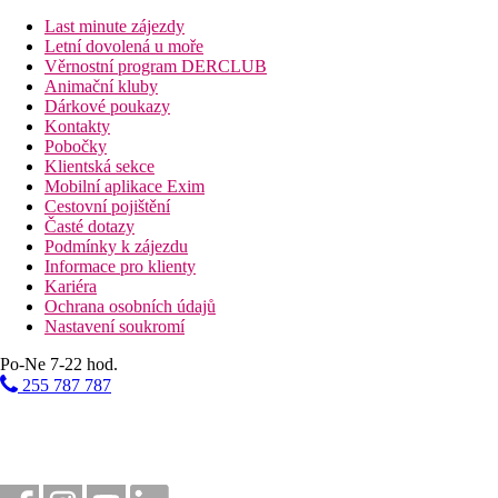
Last minute zájezdy
Letní dovolená u moře
Věrnostní program DERCLUB
Animační kluby
Dárkové poukazy
Kontakty
Pobočky
Klientská sekce
Mobilní aplikace Exim
Cestovní pojištění
Časté dotazy
Podmínky k zájezdu
Informace pro klienty
Kariéra
Ochrana osobních údajů
Nastavení soukromí
Po-Ne 7-22 hod.
255 787 787