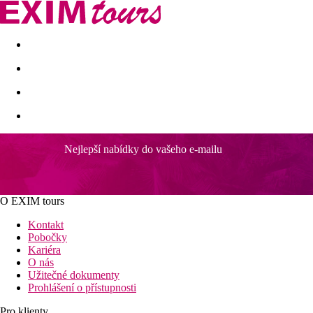
Akční nabídky
Last minute
First minute - Exotika a zim
Nejlepší nabídky do vašeho e-mailu
O EXIM tours
Kontakt
Pobočky
Kariéra
O nás
Užitečné dokumenty
Prohlášení o přístupnosti
Pro klienty