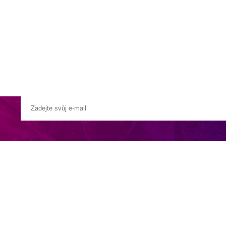
a u moře
Animační kluby
First minute – Léto 2027
Vě