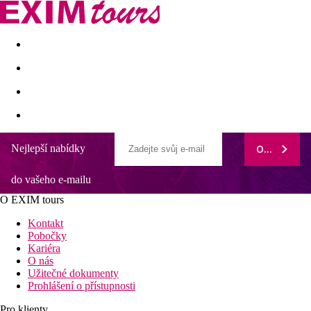
Akční nabídky
Last minute
First minute - Exotika a zim
Nejlepší nabídky
ODEBÍRAT
do vašeho e-mailu
O EXIM tours
Kontakt
Pobočky
Kariéra
O nás
Užitečné dokumenty
Prohlášení o přístupnosti
Pro klienty