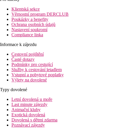
Klientská sekce
Věrnostní program DERCLUB
Poukázky a benefity
Ochrana osobních údajů
Nastavení soukromí
Compliance linka
Informace k zájezdu
Cestovní pojištění
Časté dotazy
Podmínky pro cestující
Služby k cestování letadlem
Vstupní a pobytové poplatky
Výlety na dovolené
Typy dovolené
Letní dovolená u moře
Last minute zájezdy
Animační kluby
Exotická dovolená
Dovolená s dětmi zdarma
Poznávací zájezdy