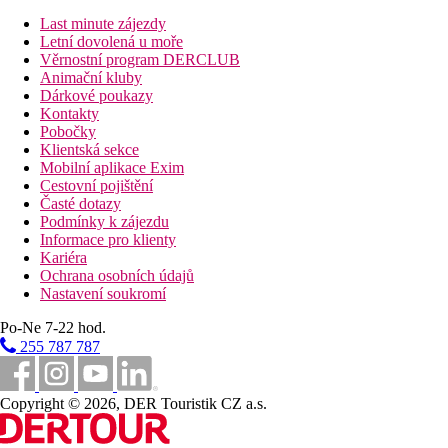
Last minute zájezdy
Letní dovolená u moře
Věrnostní program DERCLUB
Animační kluby
Dárkové poukazy
Kontakty
Pobočky
Klientská sekce
Mobilní aplikace Exim
Cestovní pojištění
Časté dotazy
Podmínky k zájezdu
Informace pro klienty
Kariéra
Ochrana osobních údajů
Nastavení soukromí
Po-Ne 7-22 hod.
255 787 787
Copyright © 2026, DER Touristik CZ a.s.