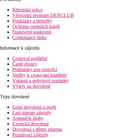
Klientská sekce
Věrnostní program DERCLUB
Poukázky a benefity
Ochrana osobních údajů
Nastavení soukromí
Compliance linka
Informace k zájezdu
Cestovní pojištění
Časté dotazy
Podmínky pro cestující
Služby k cestování letadlem
Vstupní a pobytové poplatky
Výlety na dovolené
Typy dovolené
Letní dovolená u moře
Last minute zájezdy
Animační kluby
Exotická dovolená
Dovolená s dětmi zdarma
Poznávací zájezdy