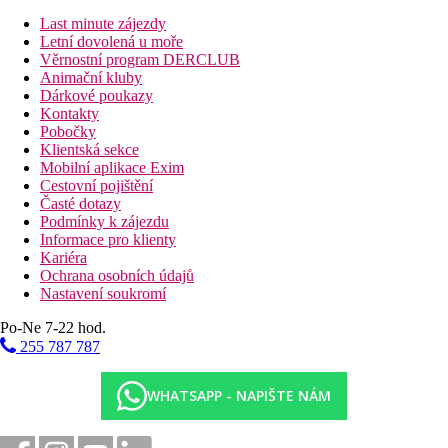
Last minute zájezdy
Letní dovolená u moře
Věrnostní program DERCLUB
Animační kluby
Dárkové poukazy
Kontakty
Pobočky
Klientská sekce
Mobilní aplikace Exim
Cestovní pojištění
Časté dotazy
Podmínky k zájezdu
Informace pro klienty
Kariéra
Ochrana osobních údajů
Nastavení soukromí
Po-Ne 7-22 hod.
255 787 787
WHATSAPP - NAPIŠTE NÁM