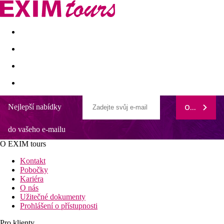
Akční nabídky
Last minute
First minute - Exotika a zim
Nejlepší nabídky
ODEBÍRAT
do vašeho e-mailu
O EXIM tours
Kontakt
Pobočky
Kariéra
O nás
Užitečné dokumenty
Prohlášení o přístupnosti
Pro klienty