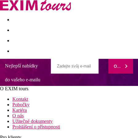
Akční nabídky
Last minute
First minute - Exotika a zim
Nejlepší nabídky
ODEBÍRAT
do vašeho e-mailu
O EXIM tours
Kontakt
Pobočky
Kariéra
O nás
Užitečné dokumenty
Prohlášení o přístupnosti
Pro klienty