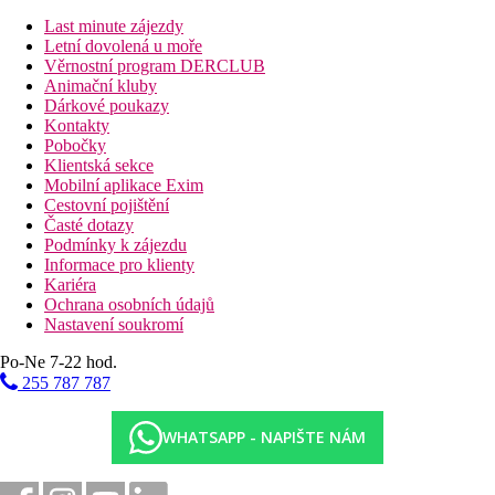
Last minute zájezdy
Letní dovolená u moře
Věrnostní program DERCLUB
Animační kluby
Dárkové poukazy
Kontakty
Pobočky
Klientská sekce
Mobilní aplikace Exim
Cestovní pojištění
Časté dotazy
Podmínky k zájezdu
Informace pro klienty
Kariéra
Ochrana osobních údajů
Nastavení soukromí
Po-Ne 7-22 hod.
255 787 787
WHATSAPP - NAPIŠTE NÁM