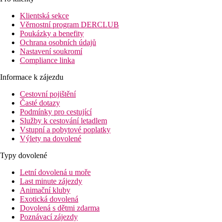
Klientská sekce
Věrnostní program DERCLUB
Poukázky a benefity
Ochrana osobních údajů
Nastavení soukromí
Compliance linka
Informace k zájezdu
Cestovní pojištění
Časté dotazy
Podmínky pro cestující
Služby k cestování letadlem
Vstupní a pobytové poplatky
Výlety na dovolené
Typy dovolené
Letní dovolená u moře
Last minute zájezdy
Animační kluby
Exotická dovolená
Dovolená s dětmi zdarma
Poznávací zájezdy