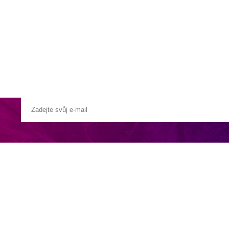
a u moře
Animační kluby
First minute – Léto 2027
Vě