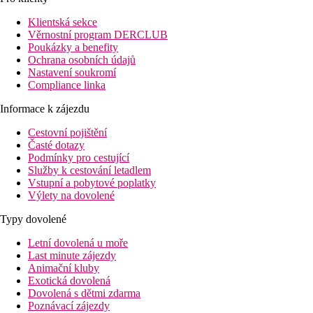
Klientská sekce
Věrnostní program DERCLUB
Poukázky a benefity
Ochrana osobních údajů
Nastavení soukromí
Compliance linka
Informace k zájezdu
Cestovní pojištění
Časté dotazy
Podmínky pro cestující
Služby k cestování letadlem
Vstupní a pobytové poplatky
Výlety na dovolené
Typy dovolené
Letní dovolená u moře
Last minute zájezdy
Animační kluby
Exotická dovolená
Dovolená s dětmi zdarma
Poznávací zájezdy