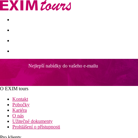
Akční nabídky
Last minute
First minute - Exotika a zim
Nejlepší nabídky do vašeho e-mailu
O EXIM tours
Kontakt
Pobočky
Kariéra
O nás
Užitečné dokumenty
Prohlášení o přístupnosti
Pro klienty