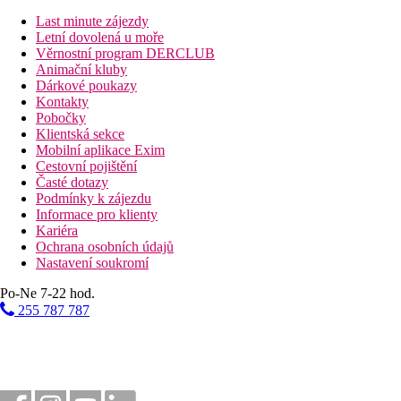
Last minute zájezdy
Letní dovolená u moře
Věrnostní program DERCLUB
Animační kluby
Dárkové poukazy
Kontakty
Pobočky
Klientská sekce
Mobilní aplikace Exim
Cestovní pojištění
Časté dotazy
Podmínky k zájezdu
Informace pro klienty
Kariéra
Ochrana osobních údajů
Nastavení soukromí
Po-Ne 7-22 hod.
255 787 787