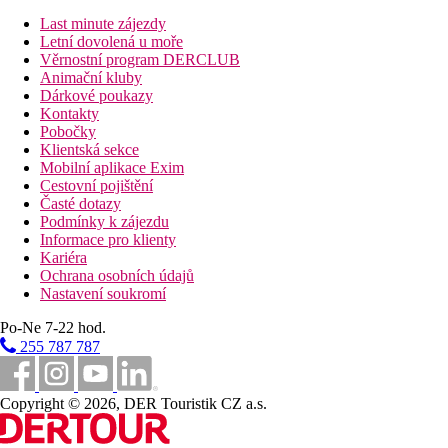
Last minute zájezdy
Letní dovolená u moře
Věrnostní program DERCLUB
Animační kluby
Dárkové poukazy
Kontakty
Pobočky
Klientská sekce
Mobilní aplikace Exim
Cestovní pojištění
Časté dotazy
Podmínky k zájezdu
Informace pro klienty
Kariéra
Ochrana osobních údajů
Nastavení soukromí
Po-Ne 7-22 hod.
255 787 787
Copyright © 2026, DER Touristik CZ a.s.