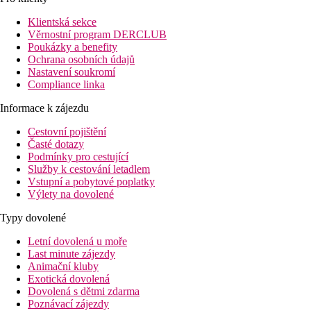
Klientská sekce
Věrnostní program DERCLUB
Poukázky a benefity
Ochrana osobních údajů
Nastavení soukromí
Compliance linka
Informace k zájezdu
Cestovní pojištění
Časté dotazy
Podmínky pro cestující
Služby k cestování letadlem
Vstupní a pobytové poplatky
Výlety na dovolené
Typy dovolené
Letní dovolená u moře
Last minute zájezdy
Animační kluby
Exotická dovolená
Dovolená s dětmi zdarma
Poznávací zájezdy