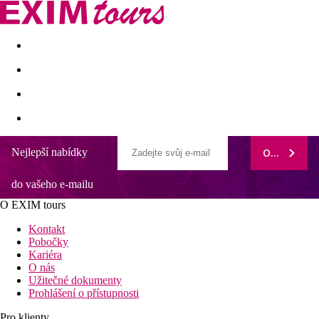
Akční nabídky
Last minute
First minute - Exotika a zim
Nejlepší nabídky
ODEBÍRAT
do vašeho e-mailu
O EXIM tours
Kontakt
Pobočky
Kariéra
O nás
Užitečné dokumenty
Prohlášení o přístupnosti
Pro klienty