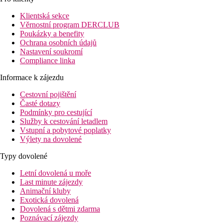
Klientská sekce
Věrnostní program DERCLUB
Poukázky a benefity
Ochrana osobních údajů
Nastavení soukromí
Compliance linka
Informace k zájezdu
Cestovní pojištění
Časté dotazy
Podmínky pro cestující
Služby k cestování letadlem
Vstupní a pobytové poplatky
Výlety na dovolené
Typy dovolené
Letní dovolená u moře
Last minute zájezdy
Animační kluby
Exotická dovolená
Dovolená s dětmi zdarma
Poznávací zájezdy