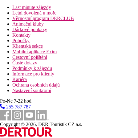
Last minute zájezdy
Letní dovolená u moře
Věrnostní program DERCLUB
Animační kluby
Dárkové poukazy
Kontakty
Pobočky
Klientská sekce
Mobilní aplikace Exim
Cestovní pojištění
Časté dotazy
Podmínky k zájezdu
Informace pro klienty
Kariéra
Ochrana osobních údajů
Nastavení soukromí
Po-Ne 7-22 hod.
255 787 787
Copyright © 2026, DER Touristik CZ a.s.