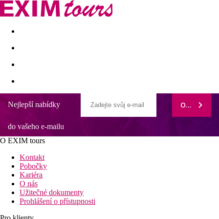
Akční nabídky
Last minute
First minute - Exotika a zim
Nejlepší nabídky
ODEBÍRAT
do vašeho e-mailu
O EXIM tours
Kontakt
Pobočky
Kariéra
O nás
Užitečné dokumenty
Prohlášení o přístupnosti
Pro klienty