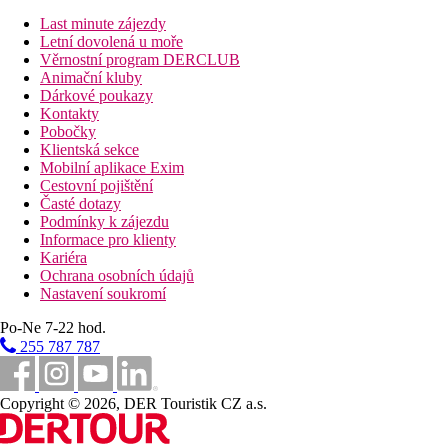
Last minute zájezdy
Letní dovolená u moře
Věrnostní program DERCLUB
Animační kluby
Dárkové poukazy
Kontakty
Pobočky
Klientská sekce
Mobilní aplikace Exim
Cestovní pojištění
Časté dotazy
Podmínky k zájezdu
Informace pro klienty
Kariéra
Ochrana osobních údajů
Nastavení soukromí
Po-Ne 7-22 hod.
255 787 787
Copyright © 2026, DER Touristik CZ a.s.