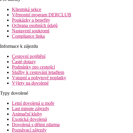
Klientská sekce
Věrnostní program DERCLUB
Poukázky a benefity
Ochrana osobních údajů
Nastavení soukromí
Compliance linka
Informace k zájezdu
Cestovní pojištění
Časté dotazy
Podmínky pro cestující
Služby k cestování letadlem
Vstupní a pobytové poplatky
Výlety na dovolené
Typy dovolené
Letní dovolená u moře
Last minute zájezdy
Animační kluby
Exotická dovolená
Dovolená s dětmi zdarma
Poznávací zájezdy