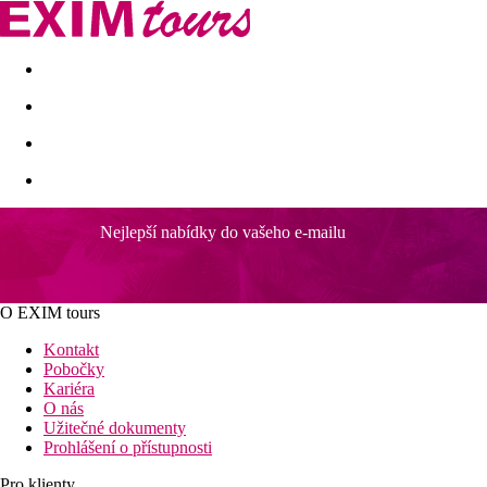
Akční nabídky
Last minute
First minute - Exotika a zim
Nejlepší nabídky do vašeho e-mailu
O EXIM tours
Kontakt
Pobočky
Kariéra
O nás
Užitečné dokumenty
Prohlášení o přístupnosti
Pro klienty