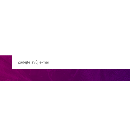
a u moře
Animační kluby
First minute – Léto 2027
Vě