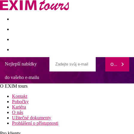
Akční nabídky
Last minute
First minute - Exotika a zim
Nejlepší nabídky
ODEBÍRAT
do vašeho e-mailu
O EXIM tours
Kontakt
Pobočky
Kariéra
O nás
Užitečné dokumenty
Prohlášení o přístupnosti
Pro klienty