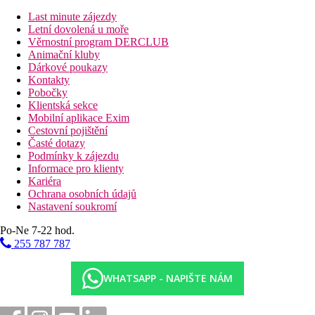
Last minute zájezdy
Letní dovolená u moře
Věrnostní program DERCLUB
Animační kluby
Dárkové poukazy
Kontakty
Pobočky
Klientská sekce
Mobilní aplikace Exim
Cestovní pojištění
Časté dotazy
Podmínky k zájezdu
Informace pro klienty
Kariéra
Ochrana osobních údajů
Nastavení soukromí
Po-Ne 7-22 hod.
255 787 787
WHATSAPP - NAPIŠTE NÁM