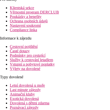
Klientská sekce
Věrnostní program DERCLUB
Poukázky a benefity
Ochrana osobních údajů
Nastavení soukromí
Compliance linka
Informace k zájezdu
Cestovní pojištění
Časté dotazy
Podmínky pro cestující
Služby k cestování letadlem
Vstupní a pobytové poplatky
Výlety na dovolené
Typy dovolené
Letní dovolená u moře
Last minute zájezdy
Animační kluby
Exotická dovolená
Dovolená s dětmi zdarma
Poznávací zájezdy