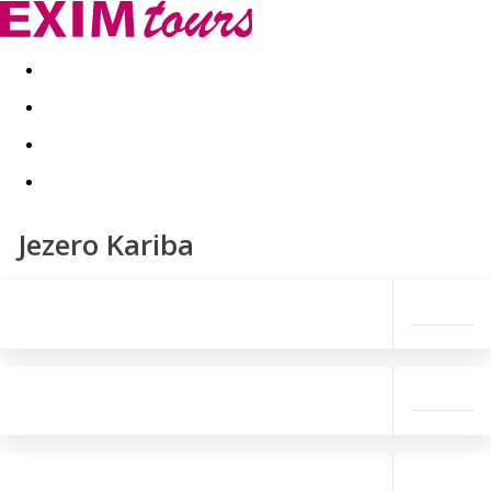
Akční nabídky
Last minute
First minute - Exotika a zim
Jezero Kariba