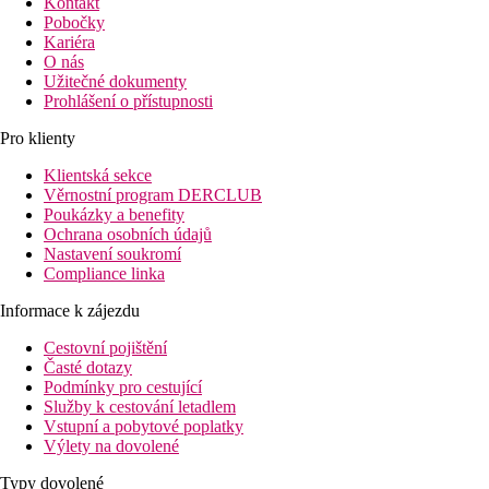
Kontakt
Pobočky
Kariéra
O nás
Užitečné dokumenty
Prohlášení o přístupnosti
Pro klienty
Klientská sekce
Věrnostní program DERCLUB
Poukázky a benefity
Ochrana osobních údajů
Nastavení soukromí
Compliance linka
Informace k zájezdu
Cestovní pojištění
Časté dotazy
Podmínky pro cestující
Služby k cestování letadlem
Vstupní a pobytové poplatky
Výlety na dovolené
Typy dovolené