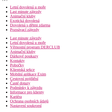
Letní dovolená u moře
Last minute zájezdy
Animační kluby
Exotická dovolená
Dovolená s dětmi zdarma
Poznávací zájezdy
Last minute zájezdy
Letní dovolená u moře
Věrnostní program DERCLUB
Animační kluby
Dárkové poukazy
Kontakty
Pobočky
Klientská sekce
Mobilní aplikace Exim
Cestovní pojištění
Časté dotazy
Podmínky k zájezdu
Informace pro klienty
Kariéra
Ochrana osobních údajů
Nastavení soukromí