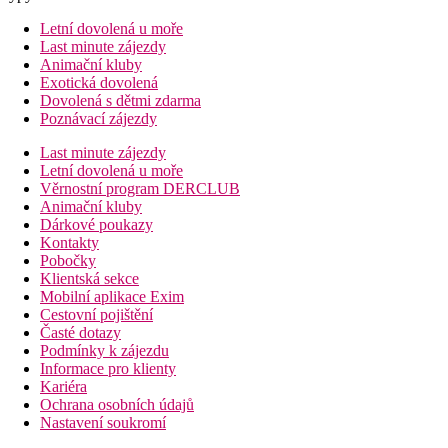
Letní dovolená u moře
Last minute zájezdy
Animační kluby
Exotická dovolená
Dovolená s dětmi zdarma
Poznávací zájezdy
Last minute zájezdy
Letní dovolená u moře
Věrnostní program DERCLUB
Animační kluby
Dárkové poukazy
Kontakty
Pobočky
Klientská sekce
Mobilní aplikace Exim
Cestovní pojištění
Časté dotazy
Podmínky k zájezdu
Informace pro klienty
Kariéra
Ochrana osobních údajů
Nastavení soukromí