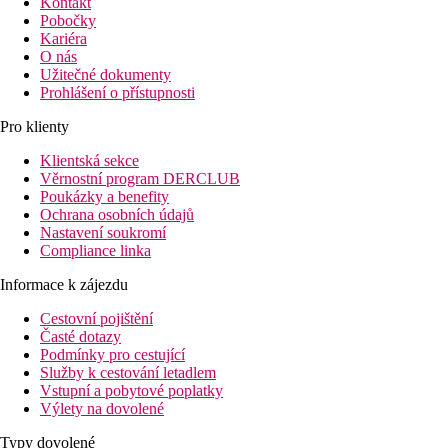
Kontakt
Pobočky
Kariéra
O nás
Užitečné dokumenty
Prohlášení o přístupnosti
Pro klienty
Klientská sekce
Věrnostní program DERCLUB
Poukázky a benefity
Ochrana osobních údajů
Nastavení soukromí
Compliance linka
Informace k zájezdu
Cestovní pojištění
Časté dotazy
Podmínky pro cestující
Služby k cestování letadlem
Vstupní a pobytové poplatky
Výlety na dovolené
Typy dovolené