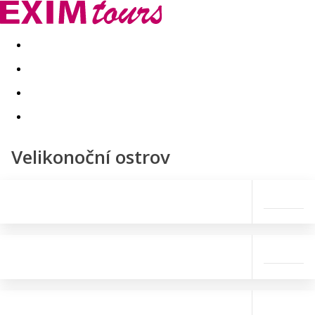
Akční nabídky
Last minute
First minute - Exotika a zim
Velikonoční ostrov