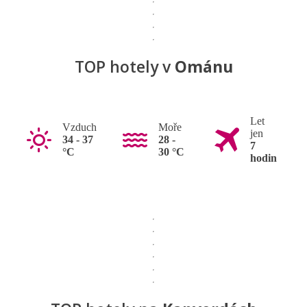
TOP hotely v
Ománu
Let
Vzduch
Moře
jen
34 - 37
28 -
7
°C
30 °C
hodin