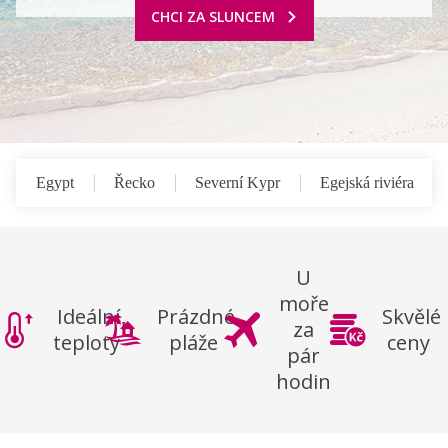
CHCI ZA SLUNCEM
Egypt
Řecko
Severní Kypr
Egejská riviéra
U
moře
Ideální
Prázdné
Skvělé
za
teploty
pláže
ceny
pár
hodin