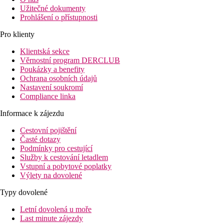
Užitečné dokumenty
Prohlášení o přístupnosti
Pro klienty
Klientská sekce
Věrnostní program DERCLUB
Poukázky a benefity
Ochrana osobních údajů
Nastavení soukromí
Compliance linka
Informace k zájezdu
Cestovní pojištění
Časté dotazy
Podmínky pro cestující
Služby k cestování letadlem
Vstupní a pobytové poplatky
Výlety na dovolené
Typy dovolené
Letní dovolená u moře
Last minute zájezdy