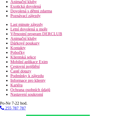
Animační kluby
Exotická dovolená
Dovolená s dětmi zdarma
Poznávací zájezdy
Last minute zájezdy
Letní dovolená u moře
Věrnostní program DERCLUB
Animační kluby
Dárkové poukazy
Kontakty
Pobočky
Klientská sekce
Mobilní aplikace Exim
Cestovní pojištění
Časté dotazy
Podmínky k zájezdu
Informace pro klienty
Kariéra
Ochrana osobních údajů
Nastavení soukromí
Po-Ne 7-22 hod.
255 787 787