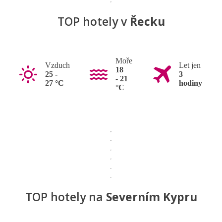
TOP hotely v
Řecku
Moře
Vzduch
Let jen
18
25 -
3
- 21
27 °C
hodiny
°C
TOP hotely na
Severním Kypru