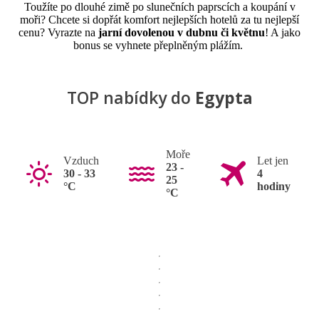
Toužíte po dlouhé zimě po slunečních paprscích a koupání v
moři? Chcete si dopřát komfort nejlepších hotelů za tu nejlepší
cenu? Vyrazte na
jarní dovolenou v dubnu či květnu
! A jako
bonus se vyhnete přeplněným plážím.
TOP nabídky do
Egypta
Moře
Vzduch
Let jen
23 -
30 - 33
4
25
°C
hodiny
°C