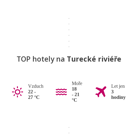
TOP hotely na
Turecké riviéře
Moře
Vzduch
Let jen
18
22 -
3
- 21
27 °C
hodiny
°C