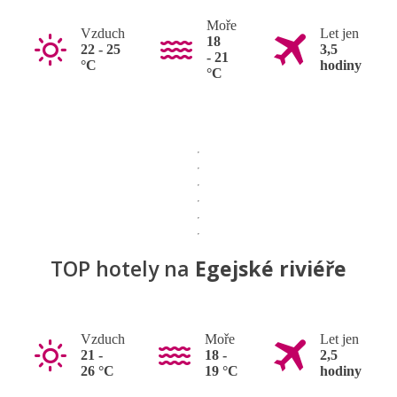
Moře
Vzduch
Let jen
18
22 - 25
3,5
- 21
°C
hodiny
°C
TOP hotely na
Egejské riviéře
Vzduch
Moře
Let jen
21 -
18 -
2,5
26 °C
19 °C
hodiny