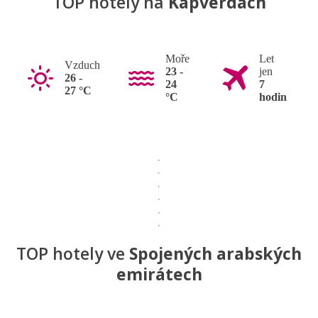
TOP hotely na
Kapverdách
Moře
Let
Vzduch
23 -
jen
26 -
24
7
27 °C
°C
hodin
TOP hotely ve
Spojených arabských
emirátech