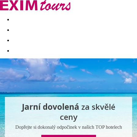
Akční nabídky
Last minute
First minute - Exotika a zim
Jarní dovolená
za skvělé
ceny
Dopřejte si dokonalý odpočinek v našich TOP hotelech