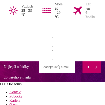
Moře
Let
Vzduch
26
jen
28 - 33
- 29
6
°C
°C
hodin
Nejlepší nabídky
ODEBÍRAT
do vašeho e-mailu
O EXIM tours
Kontakt
Pobočky
Kariéra
O nás