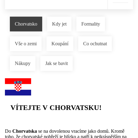
Chorvatsko
Kdy jet
Formality
Vše o zemi
Koupání
Co ochutnat
Nákupy
Jak se bavit
VÍTEJTE V CHORVATSKU!
Do
Chorvatska
se na dovolenou vracíme jako domů. Kromě
toho, že chorvatské pobřeží je blízko a patří k nejkrásnějším na