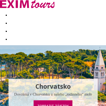
Akční nabídky
Last minute
First minute - Exotika a zim
Chorvatsko
Dovolená v Chorvatsku u našeho „rodinného“ moře
ZOBRAZIT ZÁJEZDY