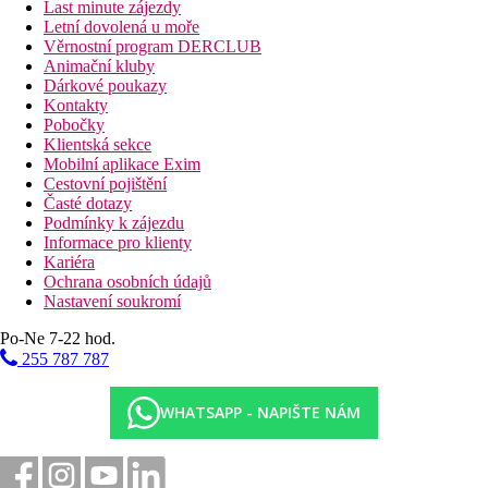
Last minute zájezdy
Letní dovolená u moře
Věrnostní program DERCLUB
Animační kluby
Dárkové poukazy
Kontakty
Pobočky
Klientská sekce
Mobilní aplikace Exim
Cestovní pojištění
Časté dotazy
Podmínky k zájezdu
Informace pro klienty
Kariéra
Ochrana osobních údajů
Nastavení soukromí
Po-Ne 7-22 hod.
255 787 787
WHATSAPP - NAPIŠTE NÁM