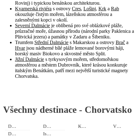
Rovinj) i typickou benátskou architekturou.
Kvarnerská riviéra
s ostrovy
Cres
,
Lošinj
,
Krk
a
Rab
okouzluje čistým mořem, lázeňskou atmosférou a
zalesněnými kopci v okolí.
Severní Dalmácie
je oblíbená pro své oblázkové pláže,
průzračné moře, úžasnou přírodu (národní parky Paklenica a
Plitvická jezera) a památky v Zadaru a Šibeniku.
Trumfem
Střední Dalmácie
s Makarskou a ostrovy
Brač
a
Hvar
jsou nádherné bílé pláže lemované borovými háji,
horský masiv Biokovo a skvostné město Split.
Jižní Dalmácie
s tyrkysovým mořem, středomořskou
atmosférou a městem Dubrovník, které krásou konkuruje
italským Benátkám, patří mezi největší turistické magnety
Chorvatska.
Všechny destinace -
Chorvatsko
Dalmácie jižní
Dalmácie střední
Kvarner
Vnitrozemí
Dalmácie severní
Istrie