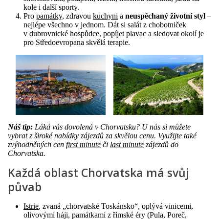
kole i další sporty.
Pro
památky
, zdravou
kuchyni
a
neuspěchaný životní styl
–
nejlépe všechno v jednom. Dát si salát z chobotniček
v dubrovnické hospůdce, popíjet plavac a sledovat okolí je
pro Středoevropana skvělá terapie.
Náš tip:
Láká vás dovolená v Chorvatsku? U nás si můžete
vybrat z široké nabídky zájezdů za skvělou cenu. Využijte také
zvýhodněných cen
first minute
či
last minute
zájezdů do
Chorvatska.
Každá oblast Chorvatska má svůj
půvab
Istrie
, zvaná „chorvatské Toskánsko“, oplývá vinicemi,
olivovými háji, památkami z římské éry (Pula, Poreč,