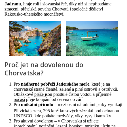
Jadranu
, hraje roli i slovanská řeč, díky níž si nepřipadáme
ztraceni, přátelská povaha Chorvatů i společné dědictví
Rakousko-uherského mocnářství.
Proč jet na dovolenou do
Chorvatska?
Pro
nádherné pobřeží Jaderského moře
, které je na
chorvatské straně členité, zelené a plné ostrovů a ostrůvků.
Oblázkové
pláže
jsou proslulé čistou vodou a příjemné
počasí
přeje koupání od června do září.
Pro
unikátní přírodu
– mezi osmi národními parky vynikají
2
Plitvická jezera, 295 km
krasových zázraků pod ochranou
UNESCO, kde potkáte medvědy, vlky, rysy i kamzíky.
Pro
aktivní dovolenou
– v Chorvatsku si užijete
šnorchlování, potápění, lezení, horskou turistiku, jízdu na