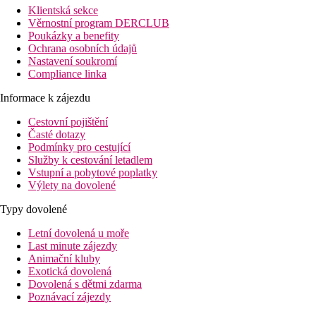
Klientská sekce
Věrnostní program DERCLUB
Poukázky a benefity
Ochrana osobních údajů
Nastavení soukromí
Compliance linka
Informace k zájezdu
Cestovní pojištění
Časté dotazy
Podmínky pro cestující
Služby k cestování letadlem
Vstupní a pobytové poplatky
Výlety na dovolené
Typy dovolené
Letní dovolená u moře
Last minute zájezdy
Animační kluby
Exotická dovolená
Dovolená s dětmi zdarma
Poznávací zájezdy