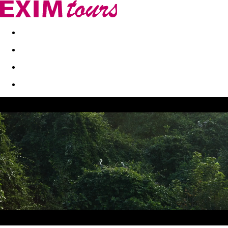
Akční nabídky
Last minute
First minute - Exotika a zim