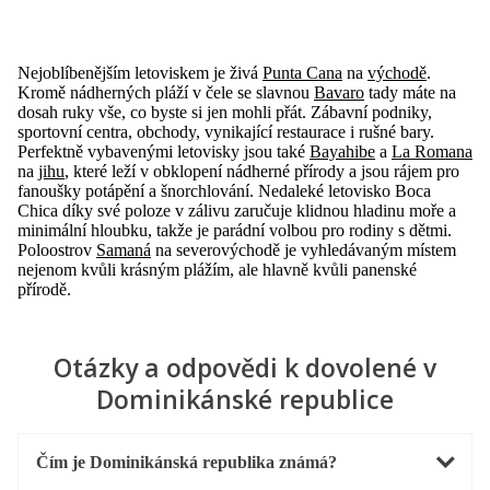
Nejoblíbenějším letoviskem je živá
Punta Cana
na
východě
.
Kromě nádherných pláží v čele se slavnou
Bavaro
tady máte na
dosah ruky vše, co byste si jen mohli přát. Zábavní podniky,
sportovní centra, obchody, vynikající restaurace i rušné bary.
Perfektně vybavenými letovisky jsou také
Bayahibe
a
La Romana
na
jihu
, které leží v obklopení nádherné přírody a jsou rájem pro
fanoušky potápění a šnorchlování. Nedaleké letovisko Boca
Chica díky své poloze v zálivu zaručuje klidnou hladinu moře a
minimální hloubku, takže je parádní volbou pro rodiny s dětmi.
Poloostrov
Samaná
na severovýchodě je vyhledávaným místem
nejenom kvůli krásným plážím, ale hlavně kvůli panenské
přírodě.
Otázky a odpovědi k dovolené v
Dominikánské republice
Čím je Dominikánská republika známá?