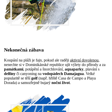
Nekonečná zábava
Koupání na pláži je fajn, pokud ale raději
aktivní dovolenou
,
nenechte si v Dominikánské republice ujít výlety do přírody a za
památkami
, potápění a šnorchlování,
aquaparky
, plavání s
delfíny
či canyoning na
vodopádech Damajagua
. Velké
popularitě se těší
golf
(např. hřiště Casa de Campo a Playa
Dorada) a samozřejmě bujarý
noční život
.