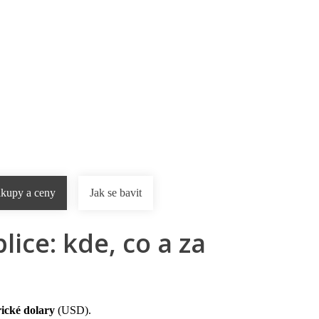
rnostní program DERCLUB
Pobočky
Časté dotazy
D
kupy a ceny
Jak se bavit
ce: kde, co a za
ické dolary
(USD).