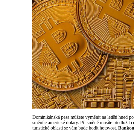
Dominikánská pesa můžete vyměnit na letišti hned po
směníte americké dolary. Při směně musíte předložit ces
turistické oblasti se vám bude hodit hotovost.
Bankom