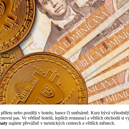
 příletu nebo později v hotelu, bance či směnárně. Kurz bývá výhodněj
tovní pas. Ve většině hotelů, lepších restaurací a větších obchodů si vys
aty
najdete převážně v turistických centrech a větších městech.