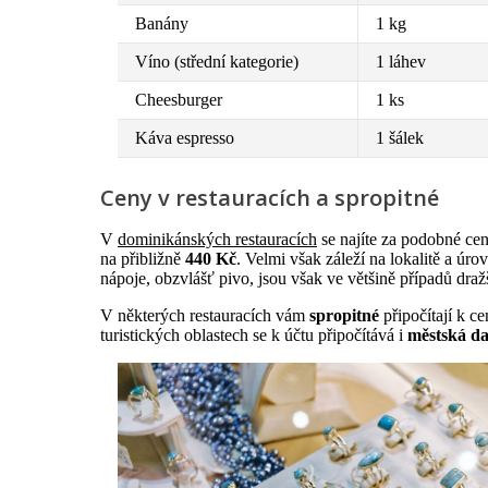
Banány
1 kg
Víno (střední kategorie)
1 láhev
Cheesburger
1 ks
Káva espresso
1 šálek
Ceny v restauracích a spropitné
V
dominikánských restauracích
se najíte za podobné cen
na přibližně
440 Kč
. Velmi však záleží na lokalitě a úr
nápoje, obzvlášť pivo, jsou však ve většině případů dražš
V některých restauracích vám
spropitné
připočítají k c
turistických oblastech se k účtu připočítává i
městská d