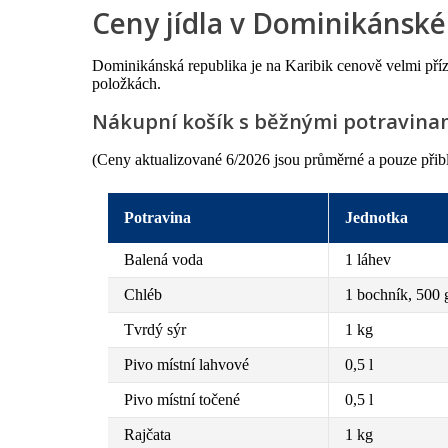
Ceny jídla v Dominikánské
Dominikánská republika je na Karibik cenově velmi příz
položkách.
Nákupní košík s běžnými potravina
(Ceny aktualizované 6/2026 jsou průměrné a pouze přibliž
Potravina
Jednotka
Balená voda
1 láhev
Chléb
1 bochník, 500 
Tvrdý sýr
1 kg
Pivo místní lahvové
0,5 l
Pivo místní točené
0,5 l
Rajčata
1 kg