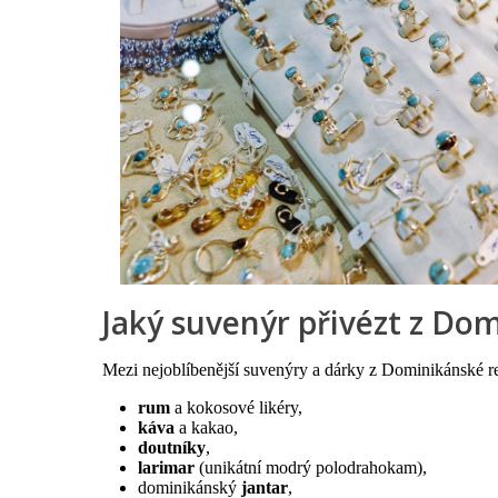
Jaký suvenýr přivézt z Do
Mezi nejoblíbenější suvenýry a dárky z Dominikánské re
rum
a kokosové likéry,
káva
a kakao,
doutníky
,
larimar
(unikátní modrý polodrahokam),
dominikánský
jantar
,