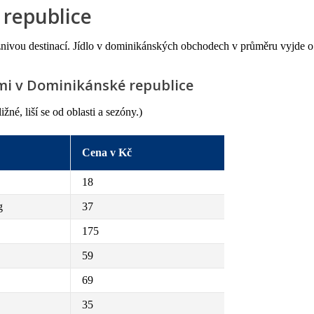
 republice
nivou destinací. Jídlo v dominikánských obchodech v průměru vyjde o 
mi v Dominikánské republice
né, liší se od oblasti a sezóny.)
Cena v Kč
18
g
37
175
59
69
35