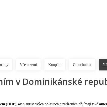
a u moře
Animační kluby
First minute – Léto 2027
Vě
mality
Vše o zemi
Koupání
Co ochutnat
Ná
m v Dominikánské republi
sem
(DOP), ale v turistických oblastech a zařízeních přijímají také
amer