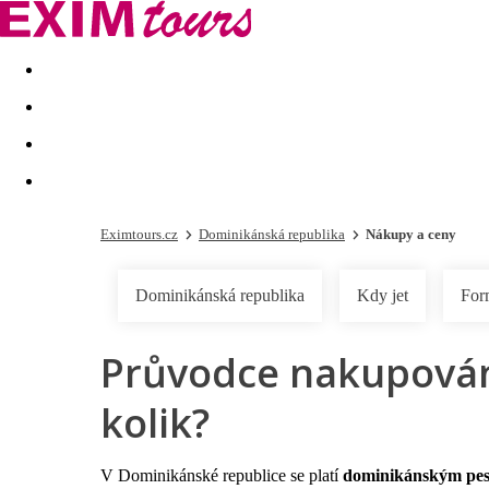
Akční nabídky
Last minute
First minute - Exotika a zim
Eximtours.cz
Dominikánská republika
Nákupy a ceny
Dominikánská republika
Kdy jet
For
Průvodce nakupování
kolik?
V Dominikánské republice se platí
dominikánským pe