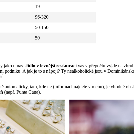
19
96-320
50-150
50
y jako u nás.
Jídlo v levnější restauraci
vás v přepočtu vyjde na zhru
ovni podniku. A jak je to s nápoji? Ty nealkoholické jsou v Dominikánské
í.
eně automaticky, tam, kde ne (informaci najdete v menu), je vhodné obs
aň
(např. Punta Cana).