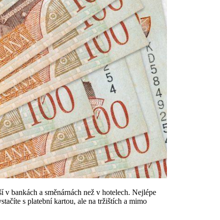
ší v bankách a směnárnách než v hotelech. Nejlépe
tačíte s platební kartou, ale na tržištích a mimo