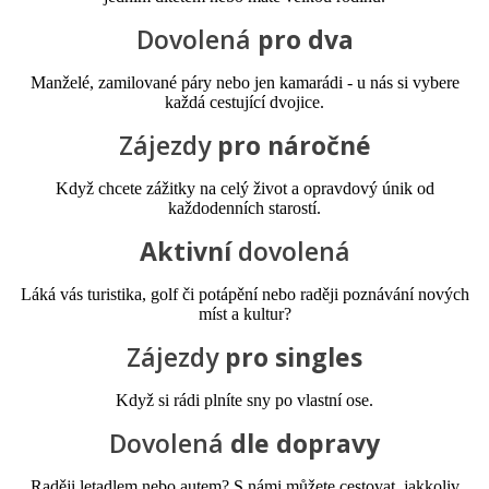
Dovolená
pro dva
Manželé, zamilované páry nebo jen kamarádi - u nás si vybere
každá cestující dvojice.
Zájezdy
pro náročné
Když chcete zážitky na celý život a opravdový únik od
každodenních starostí.
Aktivní
dovolená
Láká vás turistika, golf či potápění nebo raději poznávání nových
míst a kultur?
Zájezdy
pro singles
Když si rádi plníte sny po vlastní ose.
Dovolená
dle dopravy
Raději letadlem nebo autem? S námi můžete cestovat, jakkoliv