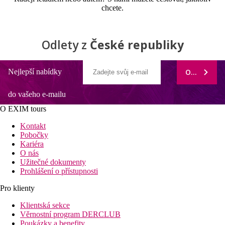
chcete.
Odlety z
České republiky
Nejlepší nabídky
ODEBÍRAT
do vašeho e-mailu
O EXIM tours
Kontakt
Pobočky
Kariéra
O nás
Užitečné dokumenty
Prohlášení o přístupnosti
Pro klienty
Klientská sekce
Věrnostní program DERCLUB
Poukázky a benefity