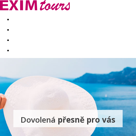
Akční nabídky
Last minute
First minute - Exotika a zim
Dovolená
přesně pro vás