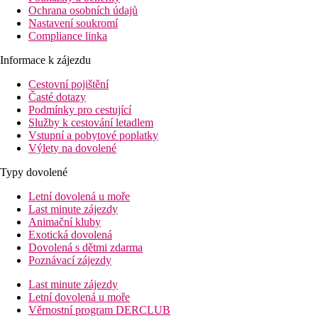
Ochrana osobních údajů
Nastavení soukromí
Compliance linka
Informace k zájezdu
Cestovní pojištění
Časté dotazy
Podmínky pro cestující
Služby k cestování letadlem
Vstupní a pobytové poplatky
Výlety na dovolené
Typy dovolené
Letní dovolená u moře
Last minute zájezdy
Animační kluby
Exotická dovolená
Dovolená s dětmi zdarma
Poznávací zájezdy
Last minute zájezdy
Letní dovolená u moře
Věrnostní program DERCLUB