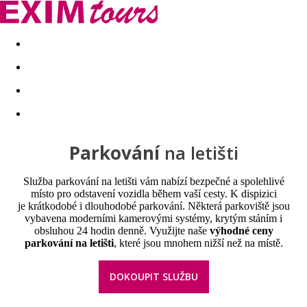
Akční nabídky
Last minute
First minute - Exotika a zim
Parkování
na letišti
Služba parkování na letišti vám nabízí bezpečné a spolehlivé
místo pro odstavení vozidla během vaší cesty. K dispizici
je krátkodobé i dlouhodobé parkování. Některá parkoviště jsou
vybavena moderními kamerovými systémy, krytým stáním i
obsluhou 24 hodin denně. Využijte naše
výhodné ceny
parkování na letišti
, které jsou mnohem nižší než na místě.
DOKOUPIT SLUŽBU