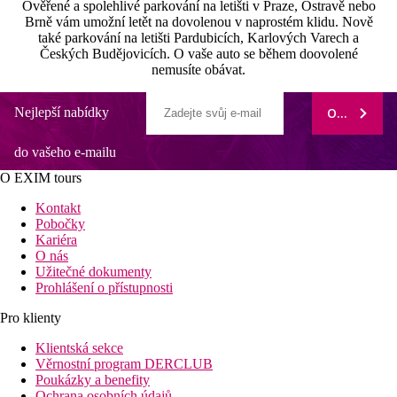
Ověřené a spolehlivé parkování na letišti v Praze, Ostravě nebo
Brně vám umožní letět na dovolenou v naprostém klidu. Nově
také parkování na letišti Pardubicích, Karlových Varech a
Českých Budějovicích. O vaše auto se během doovolené
nemusíte obávat.
Nejlepší nabídky
ODEBÍRAT
do vašeho e-mailu
O EXIM tours
Kontakt
Pobočky
Kariéra
O nás
Užitečné dokumenty
Prohlášení o přístupnosti
Pro klienty
Klientská sekce
Věrnostní program DERCLUB
Poukázky a benefity
Ochrana osobních údajů