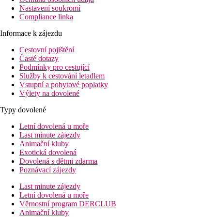
Nastavení soukromí
Compliance linka
Informace k zájezdu
Cestovní pojištění
Časté dotazy
Podmínky pro cestující
Služby k cestování letadlem
Vstupní a pobytové poplatky
Výlety na dovolené
Typy dovolené
Letní dovolená u moře
Last minute zájezdy
Animační kluby
Exotická dovolená
Dovolená s dětmi zdarma
Poznávací zájezdy
Last minute zájezdy
Letní dovolená u moře
Věrnostní program DERCLUB
Animační kluby